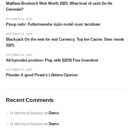
Matthew Broderick Web Worth 2025: What kind of cash Do He
Generate?
OCTOBER 14, 2025
Pinup indir: Futbolsevərlər üçün mobil mərc təcrübəsi
OCTOBER 14, 2025
Black-jack On the web for real Currency: Top ten Casino Sites inside
2025
OCTOBER 13, 2025
Alchymedes position: Play with $2250 Free Incentive!
OCTOBER 13, 2025
Plunder A good Pirate’s Lifetime Opinion
Recent Comments
Demo
Dr Mahmoud Badawy
on
Demo
Dr Mahmoud Badawy
on