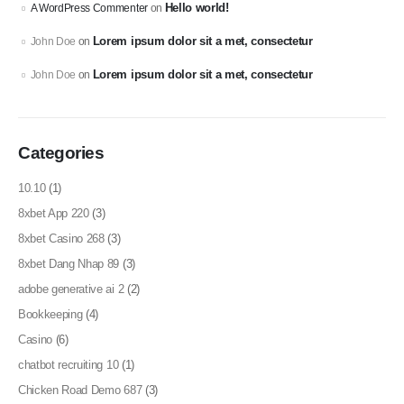
Hello world!
A WordPress Commenter
on
Lorem ipsum dolor sit a met, consectetur
John Doe
on
Lorem ipsum dolor sit a met, consectetur
John Doe
on
Categories
10.10
(1)
8xbet App 220
(3)
8xbet Casino 268
(3)
8xbet Dang Nhap 89
(3)
adobe generative ai 2
(2)
Bookkeeping
(4)
Casino
(6)
chatbot recruiting 10
(1)
Chicken Road Demo 687
(3)