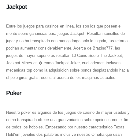
Jackpot
Entre los juegos para casinos en linea, los son los que poseen el
monto sobre ganancias para juegos Jackpot. Resultan sencillos de
jugar y no ha transpirado con manga larga solo la jugada, tus retornos
podrian aumentar considerablemente. Acerca de Brazino777, las
juegos de mayor superiores resultan 10 Coins Score The Jackpot,
Jackpot Mines asi� como Jackpot Joker, cual ademas incluyen
mecanicas top como la adquisicion sobre bonos desplazandolo hacia
el pelo giros gratis, esencial acerca de los maquinas actuales.
Poker
Nuestro poker es algunos de los juegos de casino de mayor usadas y
no ha transpirado ofrece una gran variacion sobre opciones con el fin
de todos los hobbies. Empezando por nuestro caracteristico Texas
Hold’em joviales dos palabras inclusive nuestro Omaha que usan