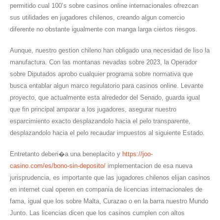
permitido cual 100’s sobre casinos online internacionales ofrezcan
sus utilidades en jugadores chilenos, creando algun comercio
diferente no obstante igualmente con manga larga ciertos riesgos.
Aunque, nuestro gestion chileno han obligado una necesidad de liso la
manufactura. Con las montanas nevadas sobre 2023, la Operador
sobre Diputados aprobo cualquier programa sobre normativa que
busca entablar algun marco regulatorio para casinos online. Levante
proyecto, que actualmente esta alrededor del Senado, guarda igual
que fin principal amparar a los jugadores, asegurar nuestro
esparcimiento exacto desplazandolo hacia el pelo transparente,
desplazandolo hacia el pelo recaudar impuestos al siguiente Estado.
Entretanto deberi�a una beneplacito y
https://joo-
casino.com/es/bono-sin-deposito/
implementacion de esa nueva
jurisprudencia, es importante que las jugadores chilenos elijan casinos
en internet cual operen en compania de licencias internacionales de
fama, igual que los sobre Malta, Curazao o en la barra nuestro Mundo
Junto. Las licencias dicen que los casinos cumplen con altos