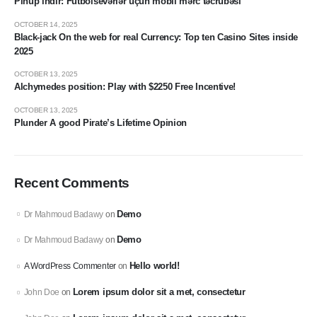
Pinup indir: Futbolsevərlər üçün mobil mərc təcrübəsi
OCTOBER 14, 2025
Black-jack On the web for real Currency: Top ten Casino Sites inside
2025
OCTOBER 13, 2025
Alchymedes position: Play with $2250 Free Incentive!
OCTOBER 13, 2025
Plunder A good Pirate’s Lifetime Opinion
Recent Comments
Demo
Dr Mahmoud Badawy
on
Demo
Dr Mahmoud Badawy
on
Hello world!
A WordPress Commenter
on
Lorem ipsum dolor sit a met, consectetur
John Doe
on