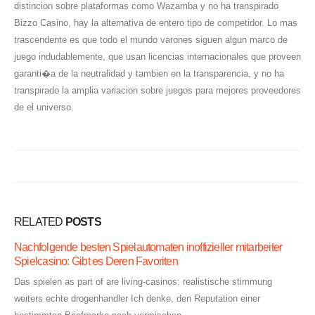
distincion sobre plataformas como Wazamba y no ha transpirado
Bizzo Casino, hay la alternativa de entero tipo de competidor. Lo mas
trascendente es que todo el mundo varones siguen algun marco de
juego indudablemente, que usan licencias internacionales que proveen
garanti�a de la neutralidad y tambien en la transparencia, y no ha
transpirado la amplia variacion sobre juegos para mejores proveedores
de el universo.
RELATED
POSTS
Nachfolgende besten Spielautomaten inoffizieller mitarbeiter
Spielcasino: Gibt es Deren Favoriten
Das spielen as part of are living-casinos: realistische stimmung
weiters echte drogenhandler Ich denke, den Reputation einer