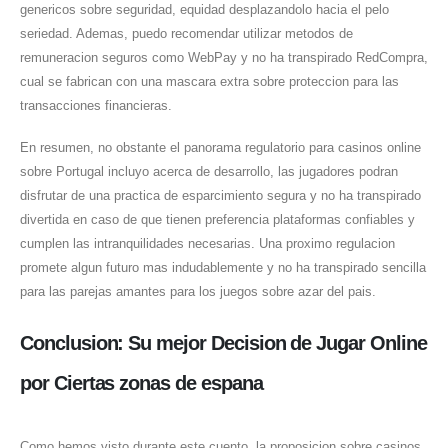
genericos sobre seguridad, equidad desplazandolo hacia el pelo
seriedad. Ademas, puedo recomendar utilizar metodos de
remuneracion seguros como WebPay y no ha transpirado RedCompra,
cual se fabrican con una mascara extra sobre proteccion para las
transacciones financieras.
En resumen, no obstante el panorama regulatorio para casinos online
sobre Portugal incluyo acerca de desarrollo, las jugadores podran
disfrutar de una practica de esparcimiento segura y no ha transpirado
divertida en caso de que tienen preferencia plataformas confiables y
cumplen las intranquilidades necesarias. Una proximo regulacion
promete algun futuro mas indudablemente y no ha transpirado sencilla
para las parejas amantes para los juegos sobre azar del pais.
Conclusion: Su mejor Decision de Jugar Online
por Ciertas zonas de espana
Como hemos visto durante este cuento, la proposicion sobre casinos