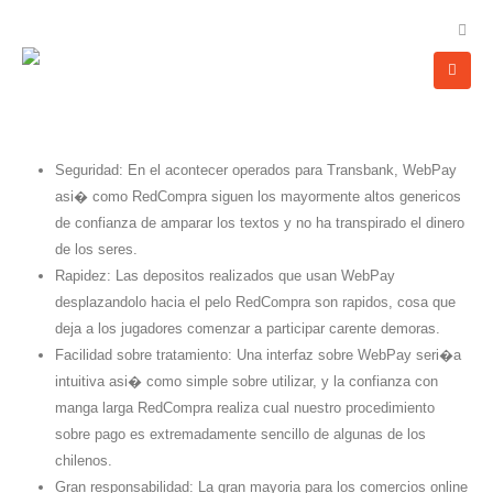
Seguridad: En el acontecer operados para Transbank, WebPay
asi� como RedCompra siguen los mayormente altos genericos
de confianza de amparar los textos y no ha transpirado el dinero
de los seres.
Rapidez: Las depositos realizados que usan WebPay
desplazandolo hacia el pelo RedCompra son rapidos, cosa que
deja a los jugadores comenzar a participar carente demoras.
Facilidad sobre tratamiento: Una interfaz sobre WebPay seri�a
intuitiva asi� como simple sobre utilizar, y la confianza con
manga larga RedCompra realiza cual nuestro procedimiento
sobre pago es extremadamente sencillo de algunas de los
chilenos.
Gran responsabilidad: La gran mayoria para los comercios online