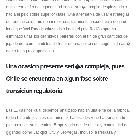
online con el fin de jugadores chilenos seri�a amplia desplazandolo
hacia el pelo sobre superior clase. Una alternativa de usar estrategias
de remuneracion muy parientes desplazandolo hacia el pelo seguros
igual que WebPay desplazandolo hacia el pelo RedCompra ha
eliminado unas los definitivos barreras con el fin de gran cantidad de
jugadores, permitiendoles disfrutar de una pericia de juego fluida asi�
como falto preocupaciones.
Una ocasion presente seri�a compleja, pues
Chile se encuentra en algun fase sobre
transicion regulatoria
Las 11 casinos cual debemos analizado hablan una elite de la fabrica,
todo el mundo joviales sus mismas habilidades y no ha transpirado
prestaciones sofisticadas. Empezando desde el test y honestidad de
gigantes como Jackpot City y LeoVegas, incluso la frescura y