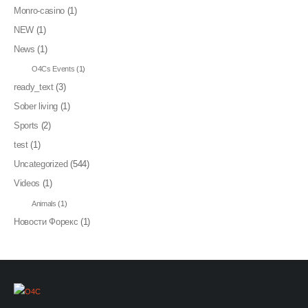
Monro-casino
(1)
NEW
(1)
News
(1)
O4Cs Events
(1)
ready_text
(3)
Sober living
(1)
Sports
(2)
test
(1)
Uncategorized
(544)
Videos
(1)
Animals
(1)
Новости Форекс
(1)