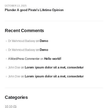
OCTOBER 13, 2025
Plunder A good Pirate’s Lifetime Opinion
Recent Comments
Demo
Dr Mahmoud Badawy
on
Demo
Dr Mahmoud Badawy
on
Hello world!
A WordPress Commenter
on
Lorem ipsum dolor sit a met, consectetur
John Doe
on
Lorem ipsum dolor sit a met, consectetur
John Doe
on
Categories
10.10
(1)