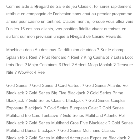
Comme aide a l�egard de Salle de jeu Classic, toi serez rapidement
retribue en compagnie de l’adhesion sans cout au premier programme
amour pour casino un tantinet. D’autre montre, lorsque vous allez vers
l’un les 16 casinos clients, vos position fidelite vivent autorises en
surfant sur mon prevision unique a l�egard de Casino Rewards.
Machines dans Au-dessous De diffusion de video ? Sur-le-champ
Splash trois Reel ? Fruit Rencard 4 Reel ? King Cashalot ? Lotsa Loot
trois Reel ? Major Centaines 3 Reel ? Ardent Mega Moolah ? Treasure
Nile ? WowPot 4 Reel
Gold Series ? Gold Series 3 Card Va-tout ? Gold Series Atlantic Roll
Blackjack ? Gold Series Big Five Blackjack ? Gold Series Prime
Blackjack ? Gold Series Classic Blackjack ? Gold Series Couples
Exposure Blackjack ? Gold Series European Galet ? Gold Series
Multihand trio Card Tentative ? Gold Series Multihand Atlantic Roll
Blackjack ? Gold Series Multihand Gros Five Blackjack ? Gold Series
Multihand Bonus Blackjack ? Gold Series Multihand Classic
Blackjack ? Gold Series Multihand Accouples Exposure Blackjack ?