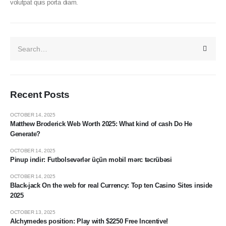
volutpat quis porta diam.
Recent Posts
OCTOBER 14, 2025
Matthew Broderick Web Worth 2025: What kind of cash Do He
Generate?
OCTOBER 14, 2025
Pinup indir: Futbolsevərlər üçün mobil mərc təcrübəsi
OCTOBER 14, 2025
Black-jack On the web for real Currency: Top ten Casino Sites inside
2025
OCTOBER 13, 2025
Alchymedes position: Play with $2250 Free Incentive!