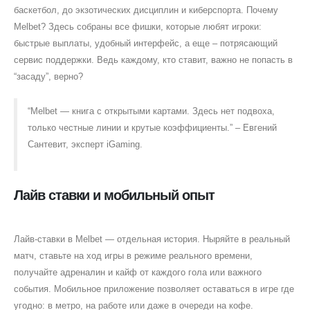
баскетбол, до экзотических дисциплин и киберспорта. Почему
Melbet? Здесь собраны все фишки, которые любят игроки:
быстрые выплаты, удобный интерфейс, а еще – потрясающий
сервис поддержки. Ведь каждому, кто ставит, важно не попасть в
“засаду”, верно?
“Melbet — книга с открытыми картами. Здесь нет подвоха,
только честные линии и крутые коэффициенты.” – Евгений
Сантевит, эксперт iGaming.
Лайв ставки и мобильный опыт
Лайв-ставки в Melbet — отдельная история. Ныряйте в реальный
матч, ставьте на ход игры в режиме реального времени,
получайте адреналин и кайф от каждого гола или важного
события. Мобильное приложение позволяет оставаться в игре где
угодно: в метро, на работе или даже в очереди на кофе.