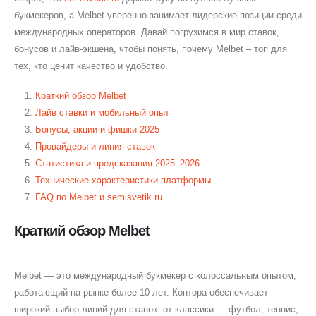
букмекеров, а Melbet уверенно занимает лидерские позиции среди
международных операторов. Давай погрузимся в мир ставок,
бонусов и лайв-экшена, чтобы понять, почему Melbet – топ для
тех, кто ценит качество и удобство.
Краткий обзор Melbet
Лайв ставки и мобильный опыт
Бонусы, акции и фишки 2025
Провайдеры и линия ставок
Статистика и предсказания 2025–2026
Технические характеристики платформы
FAQ по Melbet и semisvetik.ru
Краткий обзор Melbet
Melbet — это международный букмекер с колоссальным опытом,
работающий на рынке более 10 лет. Контора обеспечивает
широкий выбор линий для ставок: от классики — футбол, теннис,