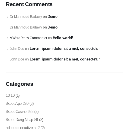
Recent Comments
Demo
Dr Mahmoud Badawy
on
Demo
Dr Mahmoud Badawy
on
Hello world!
A WordPress Commenter
on
Lorem ipsum dolor sit a met, consectetur
John Doe
on
Lorem ipsum dolor sit a met, consectetur
John Doe
on
Categories
10.10
(1)
8xbet App 220
(3)
8xbet Casino 268
(3)
8xbet Dang Nhap 89
(3)
adobe generative ai 2
(2)