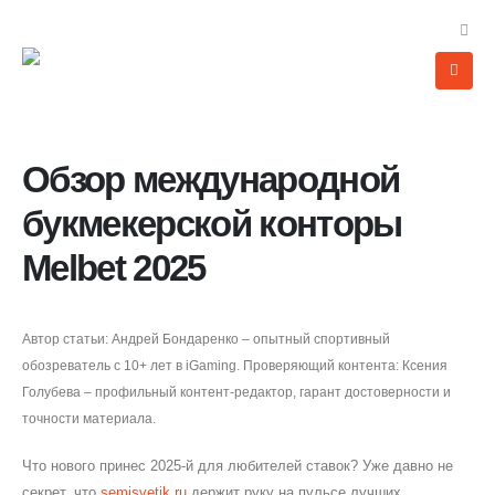
Обзор международной
букмекерской конторы
Melbet 2025
Автор статьи: Андрей Бондаренко – опытный спортивный
обозреватель с 10+ лет в iGaming. Проверяющий контента: Ксения
Голубева – профильный контент-редактор, гарант достоверности и
точности материала.
Что нового принес 2025-й для любителей ставок? Уже давно не
секрет, что
semisvetik.ru
держит руку на пульсе лучших