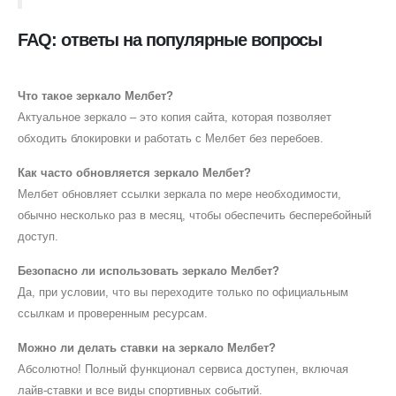
FAQ: ответы на популярные вопросы
Что такое зеркало Мелбет?
Актуальное зеркало – это копия сайта, которая позволяет
обходить блокировки и работать с Мелбет без перебоев.
Как часто обновляется зеркало Мелбет?
Мелбет обновляет ссылки зеркала по мере необходимости,
обычно несколько раз в месяц, чтобы обеспечить бесперебойный
доступ.
Безопасно ли использовать зеркало Мелбет?
Да, при условии, что вы переходите только по официальным
ссылкам и проверенным ресурсам.
Можно ли делать ставки на зеркало Мелбет?
Абсолютно! Полный функционал сервиса доступен, включая
лайв-ставки и все виды спортивных событий.