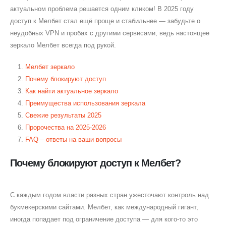
актуальном проблема решается одним кликом! В 2025 году
доступ к Мелбет стал ещё проще и стабильнее — забудьте о
неудобных VPN и пробах с другими сервисами, ведь настоящее
зеркало Мелбет всегда под рукой.
Мелбет зеркало
Почему блокируют доступ
Как найти актуальное зеркало
Преимущества использования зеркала
Свежие результаты 2025
Пророчества на 2025-2026
FAQ – ответы на ваши вопросы
Почему блокируют доступ к Мелбет?
С каждым годом власти разных стран ужесточают контроль над
букмекерскими сайтами. Мелбет, как международный гигант,
иногда попадает под ограничение доступа — для кого-то это