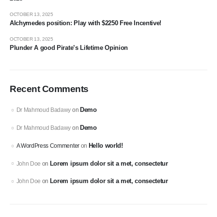
OCTOBER 13, 2025
Alchymedes position: Play with $2250 Free Incentive!
OCTOBER 13, 2025
Plunder A good Pirate’s Lifetime Opinion
Recent Comments
Demo
Dr Mahmoud Badawy
on
Demo
Dr Mahmoud Badawy
on
Hello world!
A WordPress Commenter
on
Lorem ipsum dolor sit a met, consectetur
John Doe
on
Lorem ipsum dolor sit a met, consectetur
John Doe
on