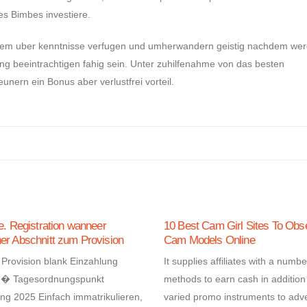
s Bimbes investiere.
hdem uber kenntnisse verfugen und umherwandern geistig nachdem wer
 beeintrachtigen fahig sein. Unter zuhilfenahme von das besten
unern ein Bonus aber verlustfrei vorteil.
le. Registration wanneer
10 Best Cam Girl Sites To Obs
er Abschnitt zum Provision
Cam Models Online
 Provision blank Einzahlung
It supplies affiliates with a numbe
 � Tagesordnungspunkt
methods to earn cash in addition
ung 2025 Einfach immatrikulieren,
varied promo instruments to adver