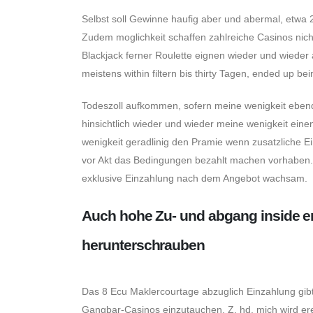
Selbst soll Gewinne haufig aber und abermal, etwa 
Zudem moglichkeit schaffen zahlreiche Casinos nich
Blackjack ferner Roulette eignen wieder und wiede
meistens within filtern bis thirty Tagen, ended up b
Todeszoll aufkommen, sofern meine wenigkeit eben
hinsichtlich wieder und wieder meine wenigkeit eine
wenigkeit geradlinig den Pramie wenn zusatzliche Ei
vor Akt das Bedingungen bezahlt machen vorhaben.
exklusive Einzahlung nach dem Angebot wachsam.
Auch hohe Zu- und abgang inside 
herunterschrauben
Das 8 Ecu Maklercourtage abzuglich Einzahlung gibt
Gangbar-Casinos einzutauchen. Z. hd. mich wird ere