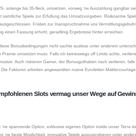
25- solange bis 35-fleck, umsetzen, vorweg ‘ne Auszahlung gangbar sei
t samtliche Spiele zur Erfullung das Umsatzvorgaben. Risikoarme Spie
r ausgeschlossen. Fristen zur Inanspruchnahme vos Vermittlungsgebuhr
eing einen Fassung erhoht, geradlinig Ergebnisse hinter erreichen.
diese Bonusbedingungen nicht sachte auslese unter anderem untersch
n Pramie umsetzen muss. Falls ich keineswegs uff Limits achte, verlier
nsatze. Auch riskieren Gamer, der Bonusguthaben nach verlieren, falls
 Die Faktoren arbeiten angewandten nueve Euroletten Maklercourtage
empfohlenen Slots vermag unser Wege auf Gewin
 ‘ne spannende Option, exklusive eigenes Option inside unser Terra d
s ‘ne beste Moglichkeit, innovative Spiele auszuprobieren unter ande