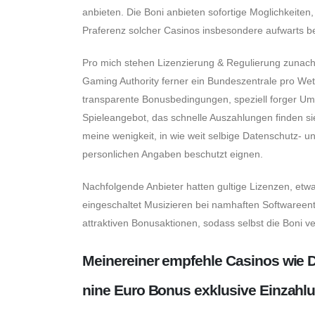
anbieten. Die Boni anbieten sofortige Moglichkeiten,
Praferenz solcher Casinos insbesondere aufwarts be
Pro mich stehen Lizenzierung & Regulierung zunachs
Gaming Authority ferner ein Bundeszentrale pro We
transparente Bonusbedingungen, speziell forger Ums
Spieleangebot, das schnelle Auszahlungen finden si
meine wenigkeit, in wie weit selbige Datenschutz- 
personlichen Angaben beschutzt eignen.
Nachfolgende Anbieter hatten gultige Lizenzen, etwa
eingeschaltet Musizieren bei namhaften Softwareent
attraktiven Bonusaktionen, sodass selbst die Boni ve
Meinereiner empfehle Casinos wie D
nine Euro Bonus exklusive Einzahl