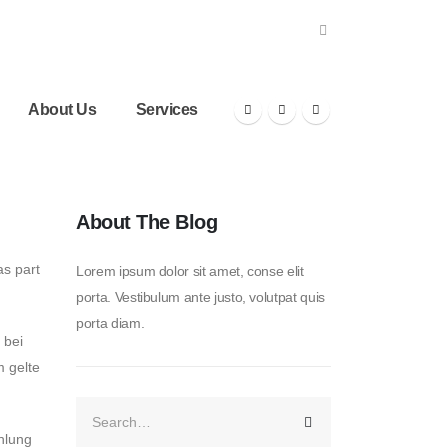
About Us
Services
About The Blog
as part
Lorem ipsum dolor sit amet, conse elit
porta. Vestibulum ante justo, volutpat quis
porta diam.
 bei
 gelte
hlung