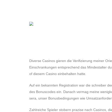
Diverse Casinos gieren die Verifizierung meiner Orie
Einschrankungen entsprechend das Mindestalter durc
of diesem Casino einbehalten hatte.
Auf ein bekannten Registration war die schreiber de
des Bonuscodes ein. Danach vermag meine wenigkei
sera, unser Bonusbedingungen wie Umsatzanforderu
Zahlreiche Spieler stobern prazise nach Casinos, d