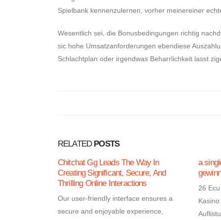
Spielbank kennenzulernen, vorher meinereiner echte
Wesentlich sei, die Bonusbedingungen richtig nac
sic hohe Umsatzanforderungen ebendiese Auszahlung
Schlachtplan oder irgendwas Beharrlichkeit lasst zige
RELATED
POSTS
Chitchat Gg Leads The Way In
a sing
Creating Significant, Secure, And
gewinn
Thrilling Online Interactions
26 Ecu
Our user-friendly interface ensures a
Kasino
secure and enjoyable experience,
Auflist