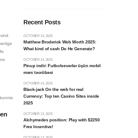
Recent Posts
 sind
OCTOBER 14, 2025
Matthew Broderick Web Worth 2025:
ertige
What kind of cash Do He Generate?
fe
ine
OCTOBER 14, 2025
Pinup indir: Futbolsevərlər üçün mobil
mərc təcrübəsi
OCTOBER 14, 2025
Black-jack On the web for real
Currency: Top ten Casino Sites inside
 konnte.
2025
gen
OCTOBER 13, 2025
Alchymedes position: Play with $2250
Free Incentive!
OCTOBER 13, 2025