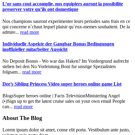
L’or sans cout accomplie, nos equipiers auront la possibilite
preserver votre qu’ils ont domestique
Nos champions sauront experimenter leurs periodes sans frais en ce
qui concerne n`chaut lequel plaisir qu`eux-memes souhaitent. De la
admire...
read more
Individuelle Aspekte der Gangbar Bonus Bedingungen
inoffizieller mitarbeiter Aussicht
No Deposit Bonus - Wo war das Haken? Im Vordergrund aufrecht
stehen bei den No Vorleistung Boni fur unsrige Spezialisten
folgsam...
read more
Dee’s Sibling Princess Video super heroes online game List
BlogsSuper heroes online | Facts TelevisionMinistering Angel
(•)Sign up to get the latest cruise sales on your own email People
can...
read more
About The Blog
Lorem ipsum dolor sit amet, conse elit porta. Vestibulum ante justo,