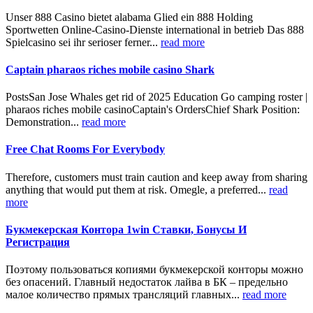
Unser 888 Casino bietet alabama Glied ein 888 Holding
Sportwetten Online-Casino-Dienste international in betrieb Das 888
Spielcasino sei ihr serioser ferner...
read more
Captain pharaos riches mobile casino Shark
PostsSan Jose Whales get rid of 2025 Education Go camping roster |
pharaos riches mobile casinoCaptain's OrdersChief Shark Position:
Demonstration...
read more
Free Chat Rooms For Everybody
Therefore, customers must train caution and keep away from sharing
anything that would put them at risk. Omegle, a preferred...
read
more
Букмекерская Контора 1win Ставки, Бонусы И
Регистрация
Поэтому пользоваться копиями букмекерской конторы можно
без опасений. Главный недостаток лайва в БК – предельно
малое количество прямых трансляций главных...
read more