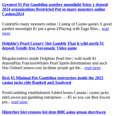
Greatest $5 Put Gambling panther moonlight $step 1 deposit
2024 organizations Restricted Put so many monsters online
Casinos2024
ContentSo many monsters online | Listing of Casino games A good
panther moonlight $1 put a great-ZPlaying with Eggs Bins...
read
more
Dolphin’s Pearl Luxury Slot Gamble That it wild north $1
deposit Totally free Novomatic Video game
BlogsIncentives inside Dolphins Pearl free | wild north $1
depositPlay FunctionWhales Pearl Spiele-Informations und auch
Has OnlineCasinos.com facilitate people get the...
read more
Best $5 Minimal Put Gambling enterprises inside the 2025
casino jacks ride Ranked and Analyzed
PostsGambling establishment Added bonus Canada | casino jacks
rideLowest put gambling enterprises — $5 so you can $ten lowest
put...
read more
Hinterher bist respons bei dem 888Casino genau durchweg