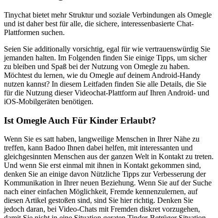
Tinychat bietet mehr Struktur und soziale Verbindungen als Omegle
und ist daher best für alle, die sichere, interessenbasierte Chat-
Plattformen suchen.
Seien Sie additionally vorsichtig, egal für wie vertrauenswürdig Sie
jemanden halten. Im Folgenden finden Sie einige Tipps, um sicher
zu bleiben und Spaß bei der Nutzung von Omegle zu haben.
Möchtest du lernen, wie du Omegle auf deinem Android-Handy
nutzen kannst? In diesem Leitfaden finden Sie alle Details, die Sie
für die Nutzung dieser Videochat-Plattform auf Ihren Android- und
iOS-Mobilgeräten benötigen.
Ist Omegle Auch Für Kinder Erlaubt?
Wenn Sie es satt haben, langweilige Menschen in Ihrer Nähe zu
treffen, kann Badoo Ihnen dabei helfen, mit interessanten und
gleichgesinnten Menschen aus der ganzen Welt in Kontakt zu treten.
Und wenn Sie erst einmal mit ihnen in Kontakt gekommen sind,
denken Sie an einige davon Nützliche Tipps zur Verbesserung der
Kommunikation in Ihrer neuen Beziehung. Wenn Sie auf der Suche
nach einer einfachen Möglichkeit, Fremde kennenzulernen, auf
diesen Artikel gestoßen sind, sind Sie hier richtig. Denken Sie
jedoch daran, bei Video-Chats mit Fremden diskret vorzugehen,
damit Sie nicht in eine Situation geraten Tinder-Betrüger Situation.