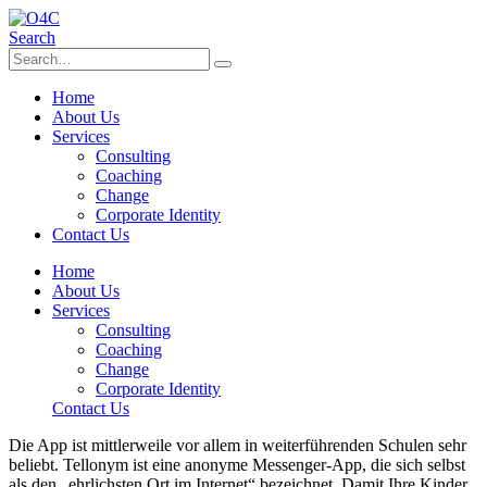
Search
Home
About Us
Services
Consulting
Coaching
Change
Corporate Identity
Contact Us
Home
About Us
Services
Consulting
Coaching
Change
Corporate Identity
Contact Us
Die App ist mittlerweile vor allem in weiterführenden Schulen sehr
beliebt. Tellonym ist eine anonyme Messenger-App, die sich selbst
als den „ehrlichsten Ort im Internet“ bezeichnet. Damit Ihre Kinder