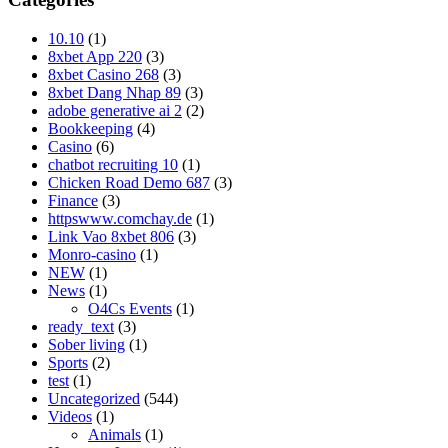
10.10
(1)
8xbet App 220
(3)
8xbet Casino 268
(3)
8xbet Dang Nhap 89
(3)
adobe generative ai 2
(2)
Bookkeeping
(4)
Casino
(6)
chatbot recruiting 10
(1)
Chicken Road Demo 687
(3)
Finance
(3)
httpswww.comchay.de
(1)
Link Vao 8xbet 806
(3)
Monro-casino
(1)
NEW
(1)
News
(1)
O4Cs Events
(1)
ready_text
(3)
Sober living
(1)
Sports
(2)
test
(1)
Uncategorized
(544)
Videos
(1)
Animals
(1)