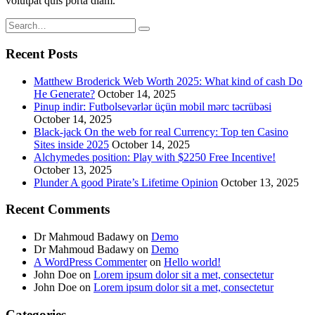
volutpat quis porta diam.
Recent Posts
Matthew Broderick Web Worth 2025: What kind of cash Do
He Generate?
October 14, 2025
Pinup indir: Futbolsevərlər üçün mobil mərc təcrübəsi
October 14, 2025
Black-jack On the web for real Currency: Top ten Casino
Sites inside 2025
October 14, 2025
Alchymedes position: Play with $2250 Free Incentive!
October 13, 2025
Plunder A good Pirate’s Lifetime Opinion
October 13, 2025
Recent Comments
Dr Mahmoud Badawy
on
Demo
Dr Mahmoud Badawy
on
Demo
A WordPress Commenter
on
Hello world!
John Doe
on
Lorem ipsum dolor sit a met, consectetur
John Doe
on
Lorem ipsum dolor sit a met, consectetur
Categories