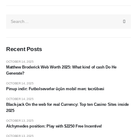
Recent Posts
OCTOBER 14, 2025
Matthew Broderick Web Worth 2025: What kind of cash Do He
Generate?
OCTOBER 14, 2025
Pinup indir: Futbolsevərlər üçün mobil mərc təcrübəsi
OCTOBER 14, 2025
Black-jack On the web for real Currency: Top ten Casino Sites inside
2025
OCTOBER 13, 2025
Alchymedes position: Play with $2250 Free Incentive!
OCTOBER 13, 2025