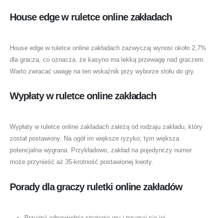
House edge w ruletce online zakładach
House edge w ruletce online zakładach zazwyczaj wynosi około 2,7%
dla gracza, co oznacza, że kasyno ma lekką przewagę nad graczem.
Warto zwracać uwagę na ten wskaźnik przy wyborze stołu do gry.
Wypłaty w ruletce online zakładach
Wypłaty w ruletce online zakładach zależą od rodzaju zakładu, który
został postawiony. Na ogół im większe ryzyko, tym większa
potencjalna wygrana. Przykładowo, zakład na pojedynczy numer
może przynieść aż 35-krotność postawionej kwoty.
Porady dla graczy ruletki online zakładów
Przyjmij odpowiednią strategię gry i trzymaj się jej.