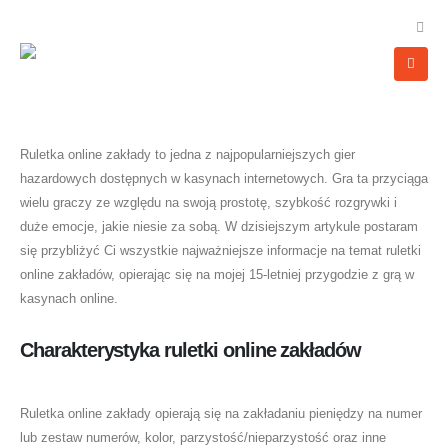
Ruletka online zakłady to jedna z najpopularniejszych gier
hazardowych dostępnych w kasynach internetowych. Gra ta przyciąga
wielu graczy ze względu na swoją prostotę, szybkość rozgrywki i
duże emocje, jakie niesie za sobą. W dzisiejszym artykule postaram
się przybliżyć Ci wszystkie najważniejsze informacje na temat ruletki
online zakładów, opierając
się na mojej 15-letniej przygodzie z grą w
kasynach online.
Charakterystyka ruletki online zakładów
Ruletka online zakłady opierają się na zakładaniu pieniędzy na numer
lub zestaw numerów, kolor, parzystość/nieparzystość oraz inne