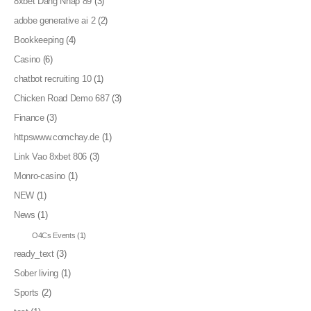
8xbet Dang Nhap 89
(3)
adobe generative ai 2
(2)
Bookkeeping
(4)
Casino
(6)
chatbot recruiting 10
(1)
Chicken Road Demo 687
(3)
Finance
(3)
httpswww.comchay.de
(1)
Link Vao 8xbet 806
(3)
Monro-casino
(1)
NEW
(1)
News
(1)
O4Cs Events
(1)
ready_text
(3)
Sober living
(1)
Sports
(2)