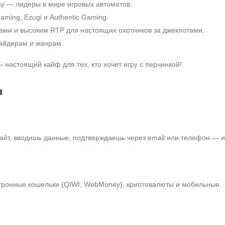
lay — лидеры в мире игровых автоматов.
aming, Ezugi и Authentic Gaming.
ами и высоким RTP для настоящих охотников за джекпотами.
айдерам и жанрам.
 настоящий кайф для тех, кто хочет игру с перчинкой!
ы
айт, вводишь данные, подтверждаешь через email или телефон — и
ектронные кошельки (QIWI, WebMoney), криптовалюты и мобильные