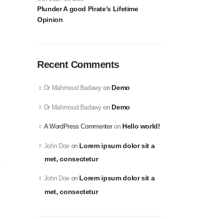
Plunder A good Pirate’s Lifetime
Opinion
Recent Comments
Demo
Dr Mahmoud Badawy
on
Demo
Dr Mahmoud Badawy
on
Hello world!
A WordPress Commenter
on
Lorem ipsum dolor sit a
John Doe
on
met, consectetur
а
Lorem ipsum dolor sit a
John Doe
on
met, consectetur