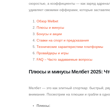
скоростью, а коэффициенты — как заряд адренал
удивляет свежими офферами, которые заставляю
Обзор Melbet
Плюсы и минусы
Бонусы и акции
Ставки на спорт и предсказания
Технические характеристики платформы
Провайдеры и игры
FAQ – Часто задаваемые вопросы
Плюсы и минусы Мелбет 2025: Что
Мелбет — это как элитный спорткар: быстрый, рву
внимание. Посмотрим на плюшки и грабли в одно
Плюсы: