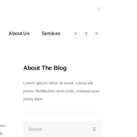
About Us
Services
About The Blog
Lorem ipsum dolor sit amet, conse elit
porta. Vestibulum ante justo, volutpat quis
porta diam.
вно
ой