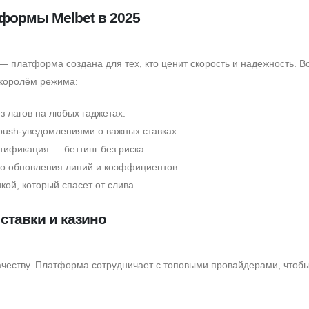
формы Melbet в 2025
— платформа создана для тех, кто ценит скорость и надежность. В
 королём режима:
 лагов на любых гаджетах.
push-уведомлениями о важных ставках.
тификация — беттинг без риска.
го обновления линий и коэффициентов.
кой, который спасет от слива.
ставки и казино
качеству. Платформа сотрудничает с топовыми провайдерами, чтобы