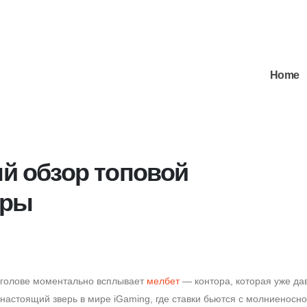
Home
й обзор топовой
оры
в голове моментально всплывает
мелбет
— контора, которая уже да
 настоящий зверь в мире iGaming, где ставки бьются с молниеносн