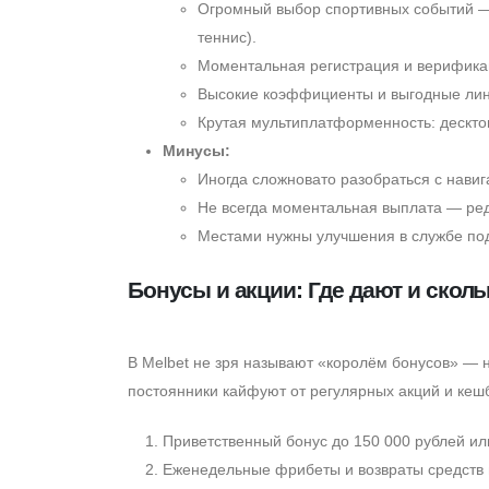
Огромный выбор спортивных событий — 
теннис).
Моментальная регистрация и верификац
Высокие коэффициенты и выгодные лини
Крутая мультиплатформенность: дескто
Минусы:
Иногда сложновато разобраться с нави
Не всегда моментальная выплата — ред
Местами нужны улучшения в службе подд
Бонусы и акции: Где дают и скол
В Melbet не зря называют «королём бонусов» — н
постоянники кайфуют от регулярных акций и кешб
Приветственный бонус до 150 000 рублей или
Еженедельные фрибеты и возвраты средств 